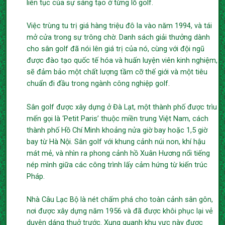
liên tục của sự sáng tạo ở từng lỗ golf.
Việc trùng tu trị giá hàng triệu đô la vào năm 1994, và tái
mở cửa trong sự trông chờ. Danh sách giải thưởng dành
cho sân golf đã nói lên giá trị của nó, cùng với đội ngũ
được đào tạo quốc tế hóa và huấn luyện viên kinh nghiệm,
sẽ đảm bảo một chất lượng tầm cỡ thế giới và một tiêu
chuẩn đi đầu trong ngành công nghiệp golf.
Sân golf được xây dựng ở Đà Lạt, một thành phố được trìu
mến gọi là ‘Petit Paris’ thuộc miền trung Việt Nam, cách
thành phố Hồ Chí Minh khoảng nửa giờ bay hoặc 1,5 giờ
bay từ Hà Nội. Sân golf với khung cảnh núi non, khí hậu
mát mẻ, và nhìn ra phong cảnh hồ Xuân Hương nổi tiếng
nép mình giữa các công trình lấy cảm hứng từ kiến trúc
Pháp.
Nhà Câu Lạc Bộ là nét chấm phá cho toàn cảnh sân gôn,
nơi được xây dựng năm 1956 và đã được khôi phục lại vẻ
duyên dáng thuở trước. Xung quanh khu vực này được