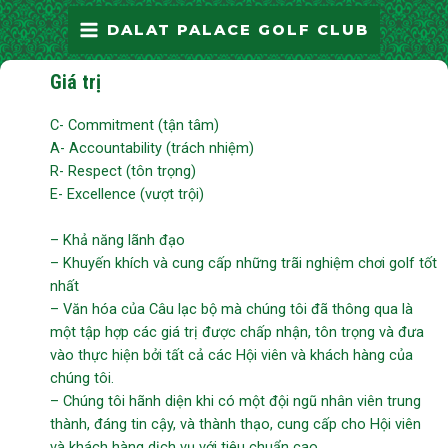
Skip
MAIN
DALAT PALACE GOLF CLUB
to
MENU
content
Giá trị
C- Commitment (tận tâm)
A- Accountability (trách nhiệm)
R- Respect (tôn trọng)
E- Excellence (vượt trội)
– Khả năng lãnh đạo
– Khuyến khích và cung cấp những trãi nghiệm chơi golf tốt
nhất
– Văn hóa của Câu lạc bộ mà chúng tôi đã thông qua là
một tập hợp các giá trị được chấp nhận, tôn trọng và đưa
vào thực hiện bởi tất cả các Hội viên và khách hàng của
chúng tôi.
– Chúng tôi hãnh diện khi có một đội ngũ nhân viên trung
thành, đáng tin cậy, và thành thạo, cung cấp cho Hội viên
và khách hàng dịch vụ với tiêu chuẩn cao.